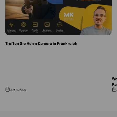
Treffen Sie Herrn Camera in Frankreich
We
Pa
Jun 16, 2026