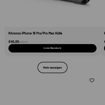
Khronos iPhone 16 Pro/Pro Max Hülle
Angebot
€45,00
Regulärer Preis
€65,00
In den Warenkorb
Mehr anzeigen