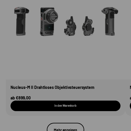
Nucleus-M II Drahtloses Objektivsteuersystem
Angebot
Ab €899,00
In den Warenkorb
Mehr anzeigen