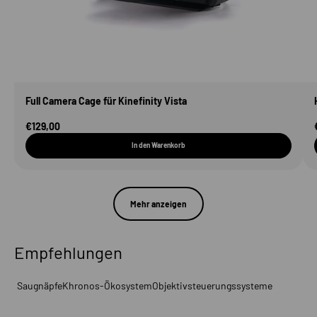
Full Camera Cage für Kinefinity Vista
Angebot
€129,00
In den Warenkorb
Mehr anzeigen
Empfehlungen
Saugnäpfe
Khronos-Ökosystem
Objektivsteuerungssysteme