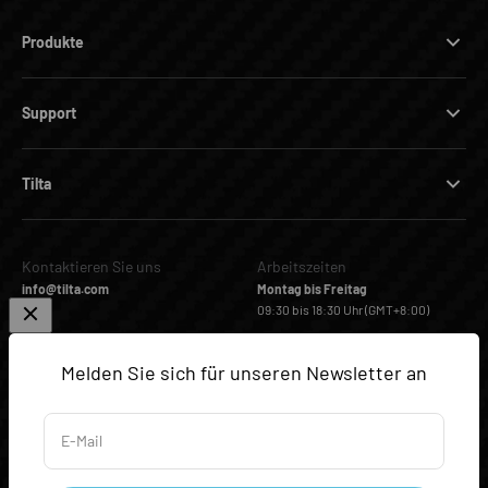
Produkte
Support
Tilta
Kontaktieren Sie uns
Arbeitszeiten
info@tilta.com
Montag bis Freitag
09:30 bis 18:30 Uhr (GMT+8:00)
Folgen Sie uns
Melden Sie sich für unseren Newsletter an
Facebook
Instagram
YouTube
TikTok
E-Mail